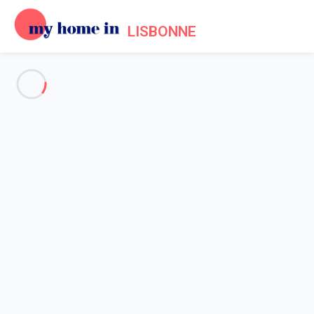
LISBONNE
Voir toutes les photos
Aperçu
Description
Carte
Tarifs et disponibilités
Avis (8)
Accueil
Location appartement Lisbonne
Appartement 1 chambre Lisbonne
Appartement 1 chambre
Lisbonne