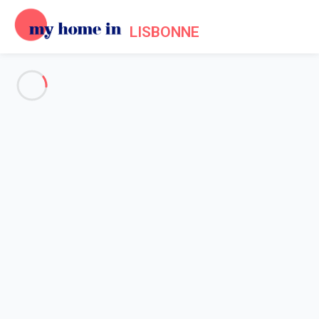
LISBONNE
My Home In Lisbonne
Jouez la carte locale !
Accueil
A propos de My home in
My home in est l’initiative engagée de propriétaires qui
depuis 2012, proposent une alternative locale et française
pour réserver, parmi une sélection d’hébergements, vos
vacances et séjours en France.
Chez My home in, nous aimons apporter des réponses simples
à nos questions : locataires ou propriétaires, pourquoi passer