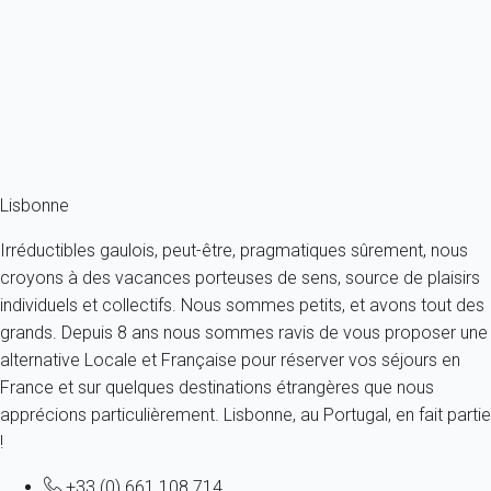
Portugal - Lisbonne
2 personnes - 1 chambre - 1 salle de bain
À partir de
62€
/nuit
Ref : 54239
Fermer
Lisbonne
Irréductibles gaulois, peut-être, pragmatiques sûrement, nous
croyons à des vacances porteuses de sens, source de plaisirs
individuels et collectifs. Nous sommes petits, et avons tout des
grands. Depuis 8 ans nous sommes ravis de vous proposer une
alternative Locale et Française pour réserver vos séjours en
France et sur quelques destinations étrangères que nous
apprécions particulièrement. Lisbonne, au Portugal, en fait partie
!
+33 (0) 661 108 714