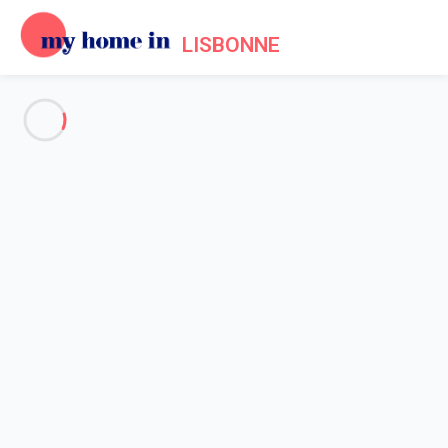
LISBONNE
Voir toutes les photos
Aperçu
Description
Carte
Tarifs et disponibilités
Accueil
Location appartement Lisbonne
Appartement 2 chambres Lisbonne
Appartement 2 chambres
Lisbonne